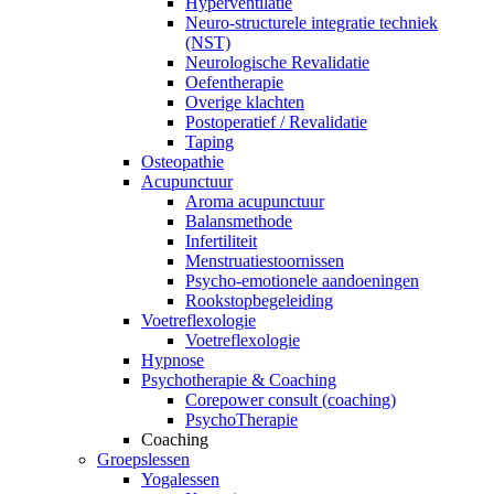
Hyperventilatie
Neuro-structurele integratie techniek
(NST)
Neurologische Revalidatie
Oefentherapie
Overige klachten
Postoperatief / Revalidatie
Taping
Osteopathie
Acupunctuur
Aroma acupunctuur
Balansmethode
Infertiliteit
Menstruatiestoornissen
Psycho-emotionele aandoeningen
Rookstopbegeleiding
Voetreflexologie
Voetreflexologie
Hypnose
Psychotherapie & Coaching
Corepower consult (coaching)
PsychoTherapie
Coaching
Groepslessen
Yogalessen