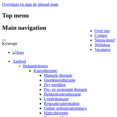
Overslaan en naar de inhoud gaan
Top menu
Main navigation
Over ons
Contact
Nieuwsbrief
Kynergie
Webshop
Vacatures
Aanbod
Behandelingen
Kinesitherapie
Manuele therapie
Sportkinesitherapie
Dry needling
Pre- en postnatale therapie
Bekkenbodemtherapie
Lymfedrainage
Relaxatie/ademhaling
Online oefenprogramma’s
Hartcoherentie