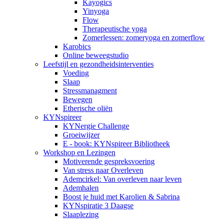
Kayogics
Yinyoga
Flow
Therapeutische yoga
Zomerlessen: zomeryoga en zomerflow
Karobics
Online beweegstudio
Leefstijl en gezondheidsinterventies
Voeding
Slaap
Stressmanagment
Bewegen
Etherische oliën
KYNspireer
KYNergie Challenge
Groeiwijzer
E - book: KYNspireer Bibliotheek
Workshop en Lezingen
Motiverende gespreksvoering
Van stress naar Overleven
Ademcirkel: Van overleven naar leven
Ademhalen
Boost je huid met Karolien & Sabrina
KYNspiratie 3 Daagse
Slaaplezing